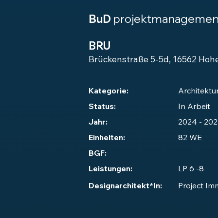
BuD
projektmanagemen
BRU
Brückenstraße 5-5d, 16562 Ho
Kategorie:
Architektu
Status:
In Arbeit
Jahr:
2024 - 202
Einheiten:
82 WE
BGF:
Leistungen:
LP 6 -8
Designarchitekt*In:
Project Im