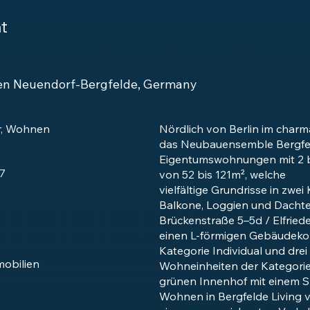
t
hen Neuendorf-Bergfelde, Germany
r, Wohnen
Nördlich von Berlin im char
das Neubauensemble Bergfeld
Eigentumswohnungen mit 2 
7
von 52 bis 121m², welche
vielfältige Grundrisse in zwe
Balkone, Loggien und Dachte
Brückenstraße 5–5d / Elfriede
einen L-förmigen Gebäudeko
Kategorie Individual und dre
mobilien
Wohneinheiten der Kategorie
grünen Innenhof mit einem S
Wohnen in Bergfelde Living 